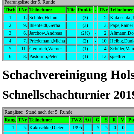
Paarungsliste der 5. Runde
Tisch
TNr
Teilnehmer
Tite
Punkte
-
TNr
Teilnehmer
1
1.
Schüler,Helmut
(3)
-
5.
Kakoschke,D
2
9.
Ihlenfeldt,Gerha
(3)
-
3.
Pape,Rainer
3
6.
Jarchow,Andreas
(2½)
-
2.
Aßmann,Do
4
7.
Priedemann,Micha
(2)
-
10.
Helbig,Dani
5
11.
Gennrich,Werner
(1)
-
4.
Schüler,Man
6
8.
Pastorino,Peter
(1)
-
12.
spielfrei
Schachvereinigung Holst
Schnellschachturnier 201
Rangliste: Stand nach der 5. Runde
Rang
TNr
Teilnehmer
TWZ
Att
G
S
R
V
Pu
1.
5.
Kakoschke,Dieter
1995
5
5
0
0