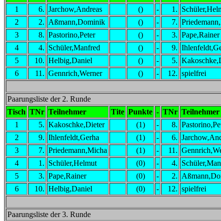
1
6.
Jarchow,Andreas
()
-
1.
Schüler,Hel
2
2.
Aßmann,Dominik
()
-
7.
Priedemann
3
8.
Pastorino,Peter
()
-
3.
Pape,Rainer
4
4.
Schüler,Manfred
()
-
9.
Ihlenfeldt,G
5
10.
Helbig,Daniel
()
-
5.
Kakoschke,D
6
11.
Gennrich,Werner
()
-
12.
spielfrei
Paarungsliste der 2. Runde
Tisch
TNr
Teilnehmer
Tite
Punkte
-
TNr
Teilnehmer
1
5.
Kakoschke,Dieter
(1)
-
8.
Pastorino,Pe
2
9.
Ihlenfeldt,Gerha
(1)
-
6.
Jarchow,And
3
7.
Priedemann,Micha
(1)
-
11.
Gennrich,We
4
1.
Schüler,Helmut
(0)
-
4.
Schüler,Man
5
3.
Pape,Rainer
(0)
-
2.
Aßmann,Do
6
10.
Helbig,Daniel
(0)
-
12.
spielfrei
Paarungsliste der 3. Runde