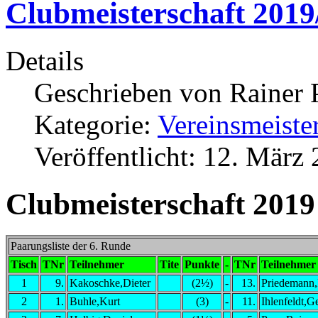
Clubmeisterschaft 2019
Details
Geschrieben von
Rainer 
Kategorie:
Vereinsmeiste
Veröffentlicht: 12. März
Clubmeisterschaft 2019
Paarungsliste der 6. Runde
Tisch
TNr
Teilnehmer
Tite
Punkte
-
TNr
Teilnehmer
1
9.
Kakoschke,Dieter
(2½)
-
13.
Priedemann
2
1.
Buhle,Kurt
(3)
-
11.
Ihlenfeldt,G