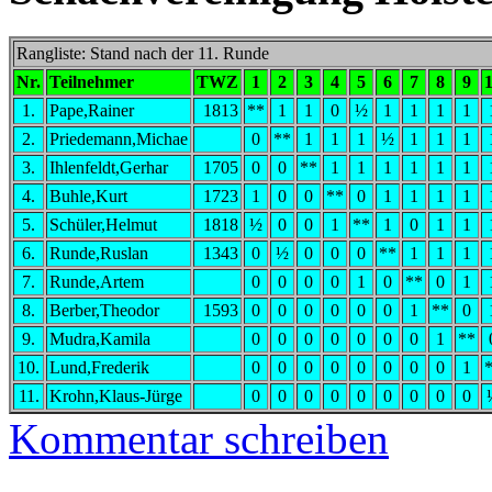
Rangliste: Stand nach der 11. Runde
Nr.
Teilnehmer
TWZ
1
2
3
4
5
6
7
8
9
1.
Pape,Rainer
1813
**
1
1
0
½
1
1
1
1
2.
Priedemann,Michae
0
**
1
1
1
½
1
1
1
3.
Ihlenfeldt,Gerhar
1705
0
0
**
1
1
1
1
1
1
4.
Buhle,Kurt
1723
1
0
0
**
0
1
1
1
1
5.
Schüler,Helmut
1818
½
0
0
1
**
1
0
1
1
6.
Runde,Ruslan
1343
0
½
0
0
0
**
1
1
1
7.
Runde,Artem
0
0
0
0
1
0
**
0
1
8.
Berber,Theodor
1593
0
0
0
0
0
0
1
**
0
9.
Mudra,Kamila
0
0
0
0
0
0
0
1
**
10.
Lund,Frederik
0
0
0
0
0
0
0
0
1
11.
Krohn,Klaus-Jürge
0
0
0
0
0
0
0
0
0
Kommentar schreiben