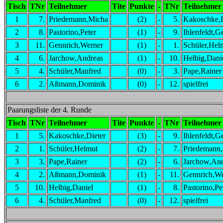
Tisch
TNr
Teilnehmer
Tite
Punkte
-
TNr
Teilnehmer
1
7.
Priedemann,Micha
(2)
-
5.
Kakoschke,D
2
8.
Pastorino,Peter
(1)
-
9.
Ihlenfeldt,G
3
11.
Gennrich,Werner
(1)
-
1.
Schüler,Hel
4
6.
Jarchow,Andreas
(1)
-
10.
Helbig,Dani
5
4.
Schüler,Manfred
(0)
-
3.
Pape,Rainer
6
2.
Aßmann,Dominik
(0)
-
12.
spielfrei
Paarungsliste der 4. Runde
Tisch
TNr
Teilnehmer
Tite
Punkte
-
TNr
Teilnehmer
1
5.
Kakoschke,Dieter
(3)
-
9.
Ihlenfeldt,G
2
1.
Schüler,Helmut
(2)
-
7.
Priedemann
3
3.
Pape,Rainer
(2)
-
6.
Jarchow,And
4
2.
Aßmann,Dominik
(1)
-
11.
Gennrich,We
5
10.
Helbig,Daniel
(1)
-
8.
Pastorino,Pe
6
4.
Schüler,Manfred
(0)
-
12.
spielfrei