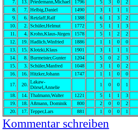
7.
13.
Priedemann,Michael
1796
5
3
0
2
8.
7.
Helbig,Daniel
1490
3
1
1
1
9.
6.
Retzlaff,Ralf
1388
6
1
3
2
10.
2.
Schüler,Helmut
1772
5
1
1
3
11.
4.
Krohn,Klaus-Jürgen
1578
5
1
2
2
12.
19.
Hadlich,Winfried
1886
1
1
0
0
13.
15.
Klotzki,Klaus
1901
3
1
1
1
14.
8.
Burmeister,Gunter
1204
5
0
2
3
15.
3.
Schüler,Manfred
1048
3
1
0
2
16.
16.
Hitzker,Johann
1747
1
1
0
0
Lakaw-
17.
20.
1
0
0
1
Dörsel,Annelie
18.
14.
Thalmann,Walter
1221
5
1
1
3
19.
18.
Aßmann, Dominik
800
2
0
0
2
20.
17.
Tepper,Lars
881
1
0
0
1
Kommentar schreiben