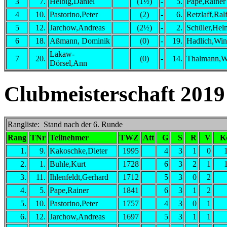
3
7.
Helbig,Daniel
(1½)
-
5.
Pape,Rainer
4
10.
Pastorino,Peter
(2)
-
6.
Retzlaff,Ral
5
12.
Jarchow,Andreas
(2½)
-
2.
Schüler,Hel
6
18.
Aßmann, Dominik
(0)
-
19.
Hadlich,Win
Lakaw-
7
20.
(0)
-
14.
Thalmann,Wa
Dörsel,Ann
Clubmeisterschaft 2019
Rangliste: Stand nach der 6. Runde
Rang
TNr
Teilnehmer
TWZ
Att
G
S
R
V
K
1.
9.
Kakoschke,Dieter
1995
4
3
1
0
2.
1.
Buhle,Kurt
1728
6
3
2
1
3.
11.
Ihlenfeldt,Gerhard
1712
5
3
0
2
4.
5.
Pape,Rainer
1841
6
3
1
2
5.
10.
Pastorino,Peter
1757
4
3
0
1
6.
12.
Jarchow,Andreas
1697
5
3
1
1