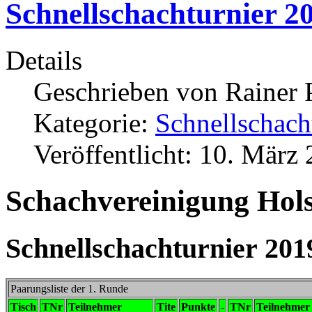
Schnellschachturnier 2
Details
Geschrieben von
Rainer 
Kategorie:
Schnellschach
Veröffentlicht: 10. März
Schachvereinigung Holst
Schnellschachturnier 201
Paarungsliste der 1. Runde
Tisch
TNr
Teilnehmer
Tite
Punkte
-
TNr
Teilnehmer