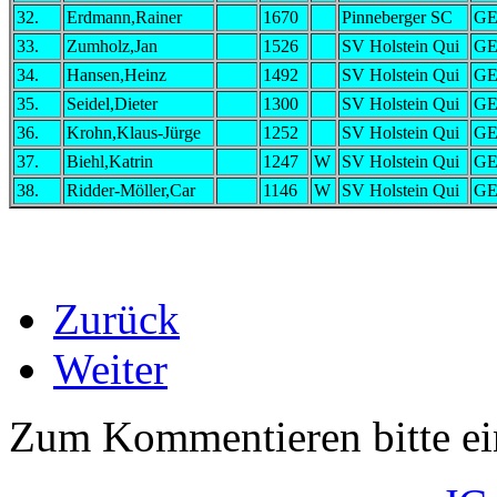
32.
Erdmann,Rainer
1670
Pinneberger SC
G
33.
Zumholz,Jan
1526
SV Holstein Qui
G
34.
Hansen,Heinz
1492
SV Holstein Qui
G
35.
Seidel,Dieter
1300
SV Holstein Qui
G
36.
Krohn,Klaus-Jürge
1252
SV Holstein Qui
G
37.
Biehl,Katrin
1247
W
SV Holstein Qui
G
38.
Ridder-Möller,Car
1146
W
SV Holstein Qui
G
Zurück
Weiter
Zum Kommentieren bitte e