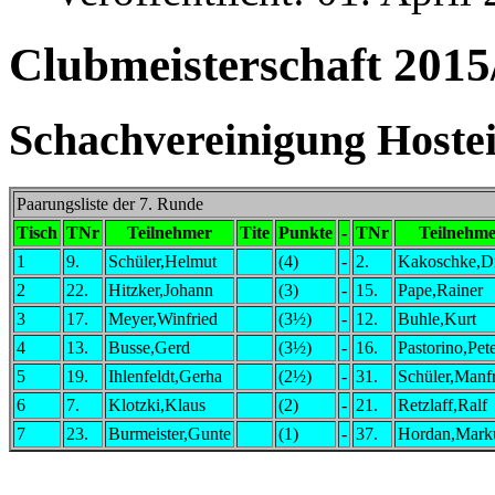
Clubmeisterschaft 2015
Schachvereinigung Hostei
Paarungsliste der 7. Runde
Tisch
TNr
Teilnehmer
Tite
Punkte
-
TNr
Teilnehme
1
9.
Schüler,Helmut
(4)
-
2.
Kakoschke,Di
2
22.
Hitzker,Johann
(3)
-
15.
Pape,Rainer
3
17.
Meyer,Winfried
(3½)
-
12.
Buhle,Kurt
4
13.
Busse,Gerd
(3½)
-
16.
Pastorino,Pet
5
19.
Ihlenfeldt,Gerha
(2½)
-
31.
Schüler,Manf
6
7.
Klotzki,Klaus
(2)
-
21.
Retzlaff,Ralf
7
23.
Burmeister,Gunte
(1)
-
37.
Hordan,Mark