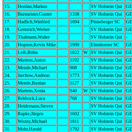
15.
Hordan,Markus
SV Holstein Qui
G
16.
Burmeister,Gunter
1338
SV Holstein Qui
G
17.
Hadlich,Winfried
1694
Pinneberger SC
G
18.
Gennrich,Werner
SV Holstein Qui
G
19.
Thalmann,Walter
SV Holstein Qui
-
20.
Hopson,Kevin Mike
1999
Elmshorner SC
G
21.
Leib,Britta
1822
W
SV Holstein Qui
G
22.
Martens,Anton
1192
SV Holstein Qui
G
23.
Mende,Michael
908
SV Holstein Qui
G
24.
Jarchow,Andreas
1773
SV Holstein Qui
G
25.
Mende,Bastian
1127
SV Holstein Qui
G
26.
Martens,Xenia
940
W
SV Holstein Qui
G
27.
Rehbock,Luca
768
SV Holstein Qui
G
28.
Heidemann,Steven
SV Holstein Qui
G
29.
Rapke,Jürgen
1602
SV Holstein Qui
G
30.
Wozny,Michael
1811
SV Holstein Qui
G
31.
Mohr,Harald
1792
SV Holstein Qui
G