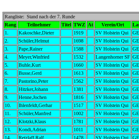
Rangliste: Stand nach der 7. Runde
Rang
Teilnehmer
Titel
TWZ
At
Verein/Ort
La
1.
Kakoschke,Dieter
1919
SV Holstein Qui
G
2.
Schüler,Helmut
1698
SV Holstein Qui
G
3.
Pape,Rainer
1588
SV Holstein Qui
G
4.
Meyer,Winfried
1532
Langenhorner SF
G
5.
Buhle,Kurt
1660
SV Holstein Qui
G
6.
Busse,Gerd
1613
SV Holstein Qui
G
7.
Pastorino,Peter
1562
SV Holstein Qui
G
8.
Hitzker,Johann
1381
SV Holstein Qui
G
9.
Henne,Jochen
1816
SV Holstein Qui
G
10.
Ihlenfeldt,Gerhar
1517
SV Holstein Qui
G
11.
Schüler,Manfred
1002
SV Holstein Qui
G
12.
Klotzki,Klaus
1781
SV Holstein Qui
G
13.
Kondi,Adrian
1011
SV Holstein Qui
G
14.
Retzlaff,Ralf
1478
SV Holstein Qui
G