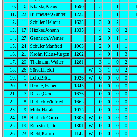
10.
6.
Klotzki,Klaus
1696
3
1
1
1
11.
22.
Burmeister,Gunter
1222
3
1
1
1
12.
11.
Schüler,Helmut
1628
3
0
2
1
13.
17.
Hitzker,Johann
1335
4
2
0
2
14.
27.
Gennrich,Werner
2
0
1
1
15.
24.
Schüler,Manfred
1063
2
0
1
1
16.
21.
Krohn,Klaus-Jürgen
1262
4
0
1
3
17.
20.
Thalmann,Walter
1281
3
1
0
2
18.
26.
Sürsal,Heidi
W
3
1
0
2
19.
1.
Leib,Britta
1926
W
0
0
0
0
20.
3.
Henne,Jochen
1845
0
0
0
0
21.
7.
Busse,Gerd
1676
0
0
0
0
22.
8.
Hadlich,Winfried
1663
0
0
0
0
23.
9.
Mohr,Harald
1655
0
0
0
0
24.
18.
Hadlich,Carmen
1303
W
0
0
0
0
25.
19.
Remstedt,Ute
1301
W
0
0
0
0
26.
23.
Biehl,Katrin
1142
W
0
0
0
0