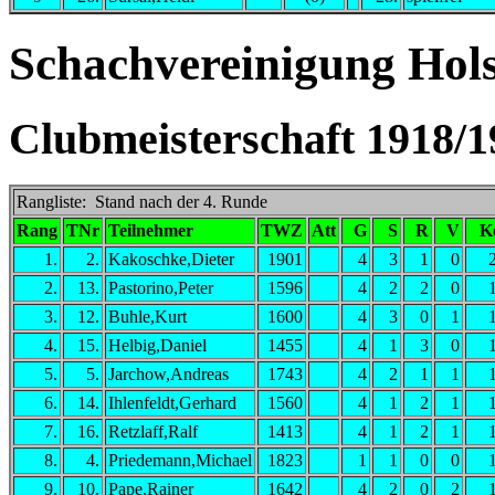
Schachvereinigung Holst
Clubmeisterschaft 1918/1
Rangliste: Stand nach der 4. Runde
Rang
TNr
Teilnehmer
TWZ
Att
G
S
R
V
K
1.
2.
Kakoschke,Dieter
1901
4
3
1
0
2.
13.
Pastorino,Peter
1596
4
2
2
0
3.
12.
Buhle,Kurt
1600
4
3
0
1
4.
15.
Helbig,Daniel
1455
4
1
3
0
5.
5.
Jarchow,Andreas
1743
4
2
1
1
6.
14.
Ihlenfeldt,Gerhard
1560
4
1
2
1
7.
16.
Retzlaff,Ralf
1413
4
1
2
1
8.
4.
Priedemann,Michael
1823
1
1
0
0
9.
10.
Pape,Rainer
1642
4
2
0
2