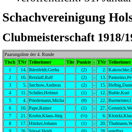
Schachvereinigung Holst
Clubmeisterschaft 1918/1
Paarungsliste der 4. Runde
Tisch
TNr
Teilnehmer
Tite
Punkte
-
TNr
Teilnehmer
1
14.
Ihlenfeldt,Gerha
(2)
-
2.
Kakoschke,D
2
16.
Retzlaff,Ralf
(2)
-
13.
Pastorino,Pe
3
5.
Jarchow,Andreas
(2)
-
15.
Helbig,Dani
4
11.
Schüler,Helmut
(1)
-
12.
Buhle,Kurt
5
4.
Priedemann,Micha
(0)
-
22.
Burmeister,
6
10.
Pape,Rainer
(1)
-
27.
Gennrich,We
7
21.
Krohn,Klaus-Jürg
(½)
-
6.
Klotzki,Kla
8
17.
Hitzker,Johann
(1)
-
20.
Thalmann,Wa
9
26.
Sürsal,Heidi
(0)
-
28.
spielfrei