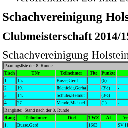
Schachvereinigung Holst
Clubmeisterschaft 2014/1
Schachvereinigung Holstein
Paarungsliste der 8. Runde
Tisch
TNr
Teilnehmer
Tite
Punkte
1
15.
Busse,Gerd
(6)
-
2
19.
Ihlenfeldt,Gerha
(3½)
-
3
14.
Schüler,Helmut
(3½)
-
4
27.
Mende,Michael
(1)
-
Rangliste: Stand nach der 8. Runde
Rang
Teilnehmer
Titel
TWZ
At
Ve
1.
Busse,Gerd
1663
SV Ho