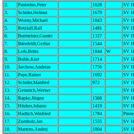
2.
Pastorino,Peter
1628
SV Ho
3.
Schüler,Helmut
1679
SV Ho
4.
Wozny,Michael
1843
SV Ho
5.
Retzlaff,Ralf
1481
SV Ho
6.
Burmeister,Gunter
1327
SV Ho
7.
Ihlenfeldt,Gerhar
1544
SV Ho
8.
Leib,Britta
1844
W
SV Ho
9.
Buhle,Kurt
1714
SV Ho
10.
Jarchow,Andreas
1756
SV Ho
11.
Pape,Rainer
1692
SV Ho
12.
Schüler,Manfred
972
SV Ho
13.
Gennrich,Werner
SV Ho
14.
Rapke,Jürgen
1568
SV Ho
15.
Hitzker,Johann
1419
SV Ho
16.
Hadlich,Winfried
1784
Pinn
17.
Zumholz,Jan
1555
SV Ho
18.
Martens,Andrej
1804
SV Ho