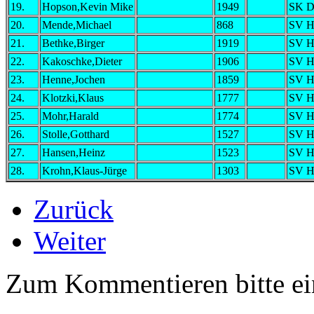
19.
Hopson,Kevin Mike
1949
SK D
20.
Mende,Michael
868
SV Ho
21.
Bethke,Birger
1919
SV Ho
22.
Kakoschke,Dieter
1906
SV Ho
23.
Henne,Jochen
1859
SV Ho
24.
Klotzki,Klaus
1777
SV Ho
25.
Mohr,Harald
1774
SV Ho
26.
Stolle,Gotthard
1527
SV Ho
27.
Hansen,Heinz
1523
SV Ho
28.
Krohn,Klaus-Jürge
1303
SV Ho
Zurück
Weiter
Zum Kommentieren bitte e