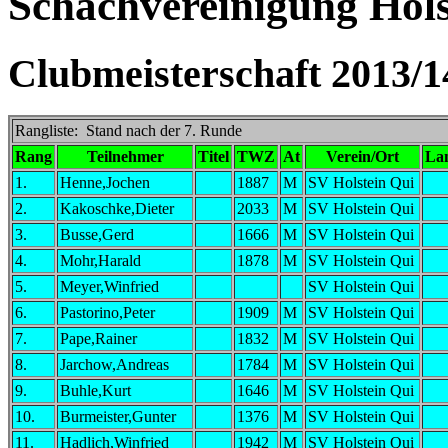
Schachvereinigung Holst
Clubmeisterschaft 2013/1
Rangliste: Stand nach der 7. Runde
Rang
Teilnehmer
Titel
TWZ
At
Verein/Ort
La
1.
Henne,Jochen
1887
M
SV Holstein Qui
2.
Kakoschke,Dieter
2033
M
SV Holstein Qui
3.
Busse,Gerd
1666
M
SV Holstein Qui
4.
Mohr,Harald
1878
M
SV Holstein Qui
5.
Meyer,Winfried
SV Holstein Qui
6.
Pastorino,Peter
1909
M
SV Holstein Qui
7.
Pape,Rainer
1832
M
SV Holstein Qui
8.
Jarchow,Andreas
1784
M
SV Holstein Qui
9.
Buhle,Kurt
1646
M
SV Holstein Qui
10.
Burmeister,Gunter
1376
M
SV Holstein Qui
11.
Hadlich,Winfried
1942
M
SV Holstein Qui