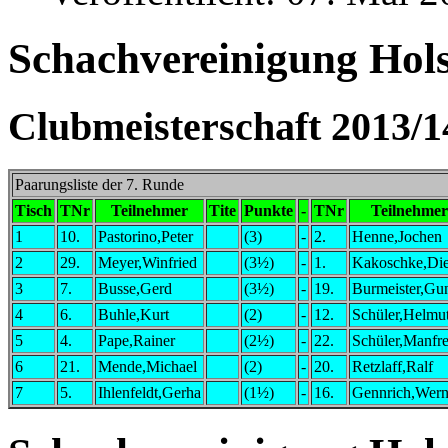
Schachvereinigung Holst
Clubmeisterschaft 2013/1
Paarungsliste der 7. Runde
Tisch
TNr
Teilnehmer
Tite
Punkte
-
TNr
Teilnehmer
1
10.
Pastorino,Peter
(3)
-
2.
Henne,Jochen
2
29.
Meyer,Winfried
(3½)
-
1.
Kakoschke,Die
3
7.
Busse,Gerd
(3½)
-
19.
Burmeister,Gu
4
6.
Buhle,Kurt
(2)
-
12.
Schüler,Helmu
5
4.
Pape,Rainer
(2½)
-
22.
Schüler,Manfr
6
21.
Mende,Michael
(2)
-
20.
Retzlaff,Ralf
7
5.
Ihlenfeldt,Gerha
(1½)
-
16.
Gennrich,Wern