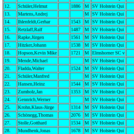
12.
Schüler,Helmut
1886
M
SV Holstein Qui
13.
Martens,Andrej
M
SV Holstein Qui
14.
Ihlenfeldt,Gerhar
1543
M
SV Holstein Qui
15.
Retzlaff,Ralf
1487
M
SV Holstein Qui
16.
Rapke,Jürgen
1561
M
SV Holstein Qui
17.
Hitzker,Johann
1538
M
SV Holstein Qui
18.
Hopson,Kevin Mike
1721
M
Elmshorner SC v
19.
Mende,Michael
M
SV Holstein Qui
20.
Fladda,Walter
1524
M
SV Holstein Qui
21.
Schüler,Manfred
M
SV Holstein Qui
22.
Hansen,Heinz
1544
M
SV Holstein Qui
23.
Zumholz,Jan
1353
M
SV Holstein Qui
24.
Gennrich,Werner
M
SV Holstein Qui
25.
Krohn,Klaus-Jürge
1314
M
SV Holstein Qui
26.
Schönegg,Thomas
2076
M
SV Holstein Qui
27.
Stolle,Gotthard
1534
M
SV Holstein Qui
28.
Mundhenk,Jonas
1678
M
SV Holstein Qui