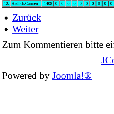
12.
Hadlich,Carmen
1408
0
0
0
0
0
0
0
0
0
0
Zurück
Weiter
Zum Kommentieren bitte e
JC
Powered by
Joomla!®