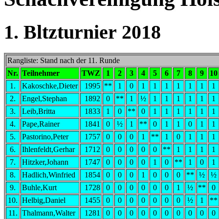
1. Bltzturnier 2018
Rangliste: Stand nach der 11. Runde
Nr.
Teilnehmer
TWZ
1
2
3
4
5
6
7
8
9
10
1.
Kakoschke,Dieter
1995
**
1
0
1
1
1
1
1
1
1
2.
Engel,Stephan
1892
0
**
1
½
1
1
1
1
1
1
3.
Leib,Britta
1833
1
0
**
0
1
1
1
1
1
1
4.
Pape,Rainer
1841
0
½
1
**
0
1
1
0
1
1
5.
Pastorino,Peter
1757
0
0
0
1
**
1
0
1
1
1
6.
Ihlenfeldt,Gerhar
1712
0
0
0
0
0
**
1
1
1
1
7.
Hitzker,Johann
1747
0
0
0
0
1
0
**
1
0
1
8.
Hadlich,Winfried
1854
0
0
0
1
0
0
0
**
½
½
9.
Buhle,Kurt
1728
0
0
0
0
0
0
1
½
**
0
10.
Helbig,Daniel
1455
0
0
0
0
0
0
0
½
1
**
11.
Thalmann,Walter
1281
0
0
0
0
0
0
0
0
0
0