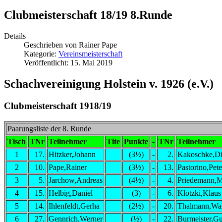
Clubmeisterschaft 18/19 8.Runde
Details
Geschrieben von
Rainer Pape
Kategorie:
Vereinsmeisterschaft
Veröffentlicht: 15. Mai 2019
Schachvereinigung Holstein v. 1926 (e.V.)
Clubmeisterschaft 1918/19
Paarungsliste der 8. Runde
Tisch
TNr
Teilnehmer
Tite
Punkte
-
TNr
Teilnehmer
1
17.
Hitzker,Johann
(3½)
-
2.
Kakoschke,Di
2
10.
Pape,Rainer
(3½)
-
13.
Pastorino,Pete
3
5.
Jarchow,Andreas
(4½)
-
4.
Priedemann,M
4
15.
Helbig,Daniel
(3)
-
6.
Klotzki,Klaus
5
14.
Ihlenfeldt,Gerha
(2½)
-
20.
Thalmann,Wal
6
27.
Gennrich,Werner
(½)
-
22.
Burmeister,G