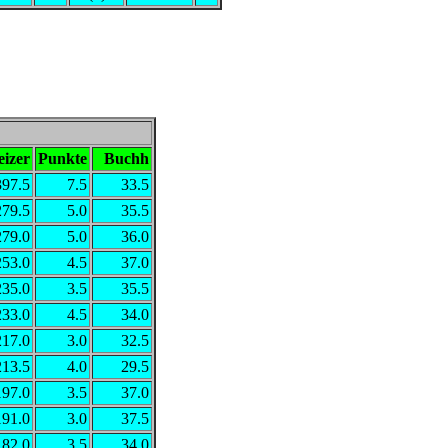
eizer
Punkte
Buchh
397.5
7.5
33.5
279.5
5.0
35.5
279.0
5.0
36.0
253.0
4.5
37.0
235.0
3.5
35.5
233.0
4.5
34.0
217.0
3.0
32.5
213.5
4.0
29.5
197.0
3.5
37.0
191.0
3.0
37.5
182.0
3.5
34.0