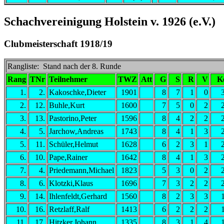
Schachvereinigung Holstein v. 1926 (e.V.)
Clubmeisterschaft 1918/19
Rangliste: Stand nach der 8. Runde
Rang
TNr
Teilnehmer
TWZ
Att
G
S
R
V
K
1.
2.
Kakoschke,Dieter
1901
8
7
1
0
2.
12.
Buhle,Kurt
1600
7
5
0
2
3.
13.
Pastorino,Peter
1596
8
4
2
2
4.
5.
Jarchow,Andreas
1743
8
4
1
3
5.
11.
Schüler,Helmut
1628
6
2
3
1
6.
10.
Pape,Rainer
1642
8
4
1
3
7.
4.
Priedemann,Michael
1823
5
3
0
2
8.
6.
Klotzki,Klaus
1696
7
3
2
2
9.
14.
Ihlenfeldt,Gerhard
1560
8
2
3
3
10.
16.
Retzlaff,Ralf
1413
6
2
2
2
11.
17.
Hitzker,Johann
1335
8
3
1
4