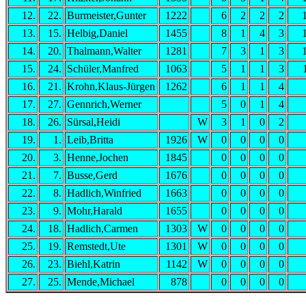
12.
22.
Burmeister,Gunter
1222
6
2
2
2
13.
15.
Helbig,Daniel
1455
8
1
4
3
14.
20.
Thalmann,Walter
1281
7
3
1
3
15.
24.
Schüler,Manfred
1063
5
1
1
3
16.
21.
Krohn,Klaus-Jürgen
1262
6
1
1
4
17.
27.
Gennrich,Werner
5
0
1
4
18.
26.
Sürsal,Heidi
W
3
1
0
2
19.
1.
Leib,Britta
1926
W
0
0
0
0
20.
3.
Henne,Jochen
1845
0
0
0
0
21.
7.
Busse,Gerd
1676
0
0
0
0
22.
8.
Hadlich,Winfried
1663
0
0
0
0
23.
9.
Mohr,Harald
1655
0
0
0
0
24.
18.
Hadlich,Carmen
1303
W
0
0
0
0
25.
19.
Remstedt,Ute
1301
W
0
0
0
0
26.
23.
Biehl,Katrin
1142
W
0
0
0
0
27.
25.
Mende,Michael
878
0
0
0
0