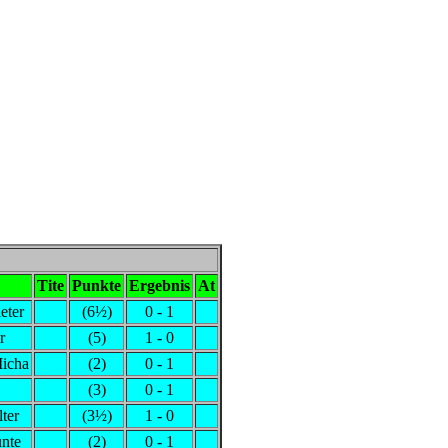
Tite
Punkte
Ergebnis
At
eter
(6½)
0 - 1
r
(5)
1 - 0
icha
(2)
0 - 1
(3)
0 - 1
ter
(3½)
1 - 0
unte
(2)
0 - 1