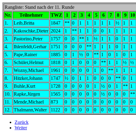
Rangliste: Stand nach der 11. Runde
Nr.
Teilnehmer
TWZ
1
2
3
4
5
6
7
8
9
10
1.
Leib,Britta
1847
**
0
1
1
1
1
1
½
1
1
2.
Kakoschke,Dieter
2024
1
**
1
1
0
0
1
1
1
1
3.
Pastorino,Peter
1757
0
0
**
1
½
1
1
0
1
1
4.
Ihlenfeldt,Gerhar
1751
0
0
0
**
1
1
1
0
1
1
5.
Pape,Rainer
1885
0
1
½
0
**
1
0
1
0
1
6.
Schüler,Helmut
1818
0
1
0
0
0
**
1
1
½
½
7.
Wozny,Michael
1961
0
0
0
0
1
0
**
1
1
1
8.
Hitzker,Johann
1747
½
0
1
1
0
0
0
**
0
1
9.
Buhle,Kurt
1728
0
0
0
0
1
½
0
1
**
1
10.
Rapke,Jürgen
1565
0
0
0
0
0
½
0
0
0
**
11.
Mende,Michael
873
0
0
0
0
0
0
0
0
0
0
12.
Thalmann,Walter
1122
0
0
0
0
0
0
0
0
0
0
Zurück
Weiter