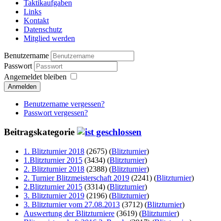
Taktikaufgaben
Links
Kontakt
Datenschutz
Mitglied werden
Benutzername
Passwort
Angemeldet bleiben
Anmelden
Benutzername vergessen?
Passwort vergessen?
Beitragskategorie
1. Blitzturnier 2018
(2675)
(
Blitzturnier
)
1.Blitzturnier 2015
(3434)
(
Blitzturnier
)
2. Blitzturnier 2018
(2388)
(
Blitzturnier
)
2. Turnier Blitzmeisterschaft 2019
(2241)
(
Blitzturnier
)
2.Blitzturnier 2015
(3314)
(
Blitzturnier
)
3. Blitzturnier 2019
(2196)
(
Blitzturnier
)
3. Blitzturnier vom 27.08.2013
(3712)
(
Blitzturnier
)
Auswertung der Blitzturniere
(3619)
(
Blitzturnier
)