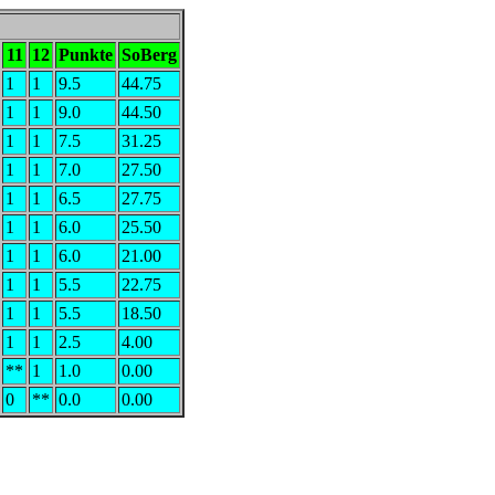
11
12
Punkte
SoBerg
1
1
9.5
44.75
1
1
9.0
44.50
1
1
7.5
31.25
1
1
7.0
27.50
1
1
6.5
27.75
1
1
6.0
25.50
1
1
6.0
21.00
1
1
5.5
22.75
1
1
5.5
18.50
1
1
2.5
4.00
**
1
1.0
0.00
0
**
0.0
0.00