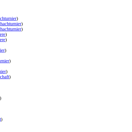
chturnier
)
hachturnier
)
hachturnier
)
ere
)
ere
)
ier
)
rnier
)
nier
)
chaft
)
)
t
)