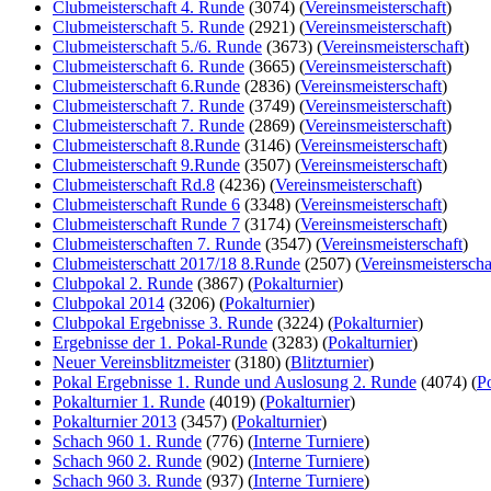
Clubmeisterschaft 4. Runde
(3074)
(
Vereinsmeisterschaft
)
Clubmeisterschaft 5. Runde
(2921)
(
Vereinsmeisterschaft
)
Clubmeisterschaft 5./6. Runde
(3673)
(
Vereinsmeisterschaft
)
Clubmeisterschaft 6. Runde
(3665)
(
Vereinsmeisterschaft
)
Clubmeisterschaft 6.Runde
(2836)
(
Vereinsmeisterschaft
)
Clubmeisterschaft 7. Runde
(3749)
(
Vereinsmeisterschaft
)
Clubmeisterschaft 7. Runde
(2869)
(
Vereinsmeisterschaft
)
Clubmeisterschaft 8.Runde
(3146)
(
Vereinsmeisterschaft
)
Clubmeisterschaft 9.Runde
(3507)
(
Vereinsmeisterschaft
)
Clubmeisterschaft Rd.8
(4236)
(
Vereinsmeisterschaft
)
Clubmeisterschaft Runde 6
(3348)
(
Vereinsmeisterschaft
)
Clubmeisterschaft Runde 7
(3174)
(
Vereinsmeisterschaft
)
Clubmeisterschaften 7. Runde
(3547)
(
Vereinsmeisterschaft
)
Clubmeisterschatt 2017/18 8.Runde
(2507)
(
Vereinsmeisterscha
Clubpokal 2. Runde
(3867)
(
Pokalturnier
)
Clubpokal 2014
(3206)
(
Pokalturnier
)
Clubpokal Ergebnisse 3. Runde
(3224)
(
Pokalturnier
)
Ergebnisse der 1. Pokal-Runde
(3283)
(
Pokalturnier
)
Neuer Vereinsblitzmeister
(3180)
(
Blitzturnier
)
Pokal Ergebnisse 1. Runde und Auslosung 2. Runde
(4074)
(
Po
Pokalturnier 1. Runde
(4019)
(
Pokalturnier
)
Pokalturnier 2013
(3457)
(
Pokalturnier
)
Schach 960 1. Runde
(776)
(
Interne Turniere
)
Schach 960 2. Runde
(902)
(
Interne Turniere
)
Schach 960 3. Runde
(937)
(
Interne Turniere
)