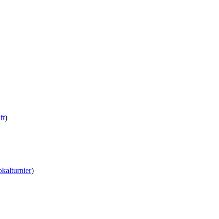
ft
)
kalturnier
)