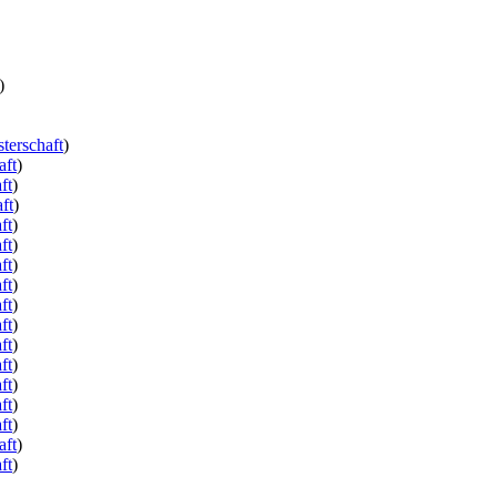
)
terschaft
)
aft
)
ft
)
ft
)
ft
)
ft
)
ft
)
ft
)
ft
)
ft
)
ft
)
ft
)
ft
)
ft
)
ft
)
aft
)
ft
)