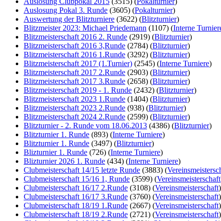
Auslosung Clubpokal 2015
(3515)
(
Pokalturnier
)
Auslosung Pokal 3. Runde
(3605)
(
Pokalturnier
)
Auswertung der Blitzturniere
(3622)
(
Blitzturnier
)
Blitzmeister 2023: Michael Priedemann
(1107)
(
Interne Turnier
Blitzmeisterschaft 2016 2. Runde
(2919)
(
Blitzturnier
)
Blitzmeisterschaft 2016 3,Runde
(2784)
(
Blitzturnier
)
Blitzmeisterschaft 2016 1.Runde
(3292)
(
Blitzturnier
)
Blitzmeisterschaft 2017 (1.Turnier)
(2545)
(
Interne Turniere
)
Blitzmeisterschaft 2017 2.Runde
(2903)
(
Blitzturnier
)
Blitzmeisterschaft 2017 3.Runde
(2658)
(
Blitzturnier
)
Blitzmeisterschaft 2019 - 1. Runde
(2432)
(
Blitzturnier
)
Blitzmeisterschaft 2023 1.Runde
(1404)
(
Blitzturnier
)
Blitzmeisterschaft 2023 2.Runde
(938)
(
Blitzturnier
)
Blitzmeisterschaft 2024 2.Runde
(2599)
(
Blitzturnier
)
Blitzturnier - 2. Runde vom 18.06.2013
(4386)
(
Blitzturnier
)
Blitzturnier 1. Runde
(893)
(
Interne Turniere
)
Blitzturnier 1. Runde
(3497)
(
Blitzturnier
)
Blizturnier 1. Runde
(726)
(
Interne Turniere
)
Blizturnier 2026 1. Runde
(434)
(
Interne Turniere
)
Clubmeisterschaft 14/15 letzte Runde
(3883)
(
Vereinsmeistersc
Clubmeisterschaft 15/16 1, Runde
(3599)
(
Vereinsmeisterschaft
Clubmeisterschaft 16/17 2.Runde
(3108)
(
Vereinsmeisterschaft
)
Clubmeisterschaft 16/17 3.Runde
(3760)
(
Vereinsmeisterschaft
)
Clubmeisterschaft 18/19 1.Runde
(2667)
(
Vereinsmeisterschaft
)
Clubmeisterschaft 18/19 2.Runde
(2721)
(
Vereinsmeisterschaft
)