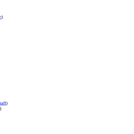
e
)
haft
)
)