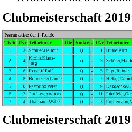
Clubmeisterschaft 2019
Paarungsliste der 1. Runde
Tisch
TNr
Teilnehmer
Tite
Punkte
-
TNr
Teilnehmer
1
2.
Schüler,Helmut
()
-
1.
Buhle,Kurt
Krohn,Klaus-
2
4.
()
-
3.
Schüler,Manf
Jürg
3
6.
Retzlaff,Ralf
()
-
5.
Pape,Rainer
4
8.
Burmeister,Gunte
()
-
7.
Helbig,Danie
5
10.
Pastorino,Peter
()
-
9.
Kakoschke,Di
6
12.
Jarchow,Andreas
()
-
11.
Ihlenfeldt,Ge
7
14.
Thalmann,Walter
()
-
13.
Priedemann,
Clubmeisterschaft 2019