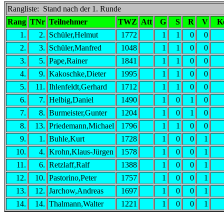
Rangliste: Stand nach der 1. Runde
Rang
TNr
Teilnehmer
TWZ
Att
G
S
R
V
K
1.
2.
Schüler,Helmut
1772
1
1
0
0
2.
3.
Schüler,Manfred
1048
1
1
0
0
3.
5.
Pape,Rainer
1841
1
1
0
0
4.
9.
Kakoschke,Dieter
1995
1
1
0
0
5.
11.
Ihlenfeldt,Gerhard
1712
1
1
0
0
6.
7.
Helbig,Daniel
1490
1
0
1
0
7.
8.
Burmeister,Gunter
1204
1
0
1
0
8.
13.
Priedemann,Michael
1796
1
1
0
0
9.
1.
Buhle,Kurt
1728
1
0
0
1
10.
4.
Krohn,Klaus-Jürgen
1578
1
0
0
1
11.
6.
Retzlaff,Ralf
1388
1
0
0
1
12.
10.
Pastorino,Peter
1757
1
0
0
1
13.
12.
Jarchow,Andreas
1697
1
0
0
1
14.
14.
Thalmann,Walter
1221
1
0
0
1