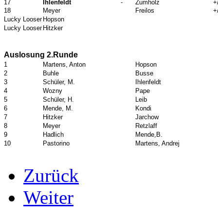
17
Ihlenfeldt
-
Zumholz
+
18
Meyer
Freilos
+
Lucky Looser
Hopson
Lucky Looser
Hitzker
Auslosung 2.Runde
1
Martens, Anton
Hopson
2
Buhle
Busse
3
Schüler, M.
Ihlenfeldt
4
Wozny
Pape
5
Schüler, H.
Leib
6
Mende, M.
Kondi
7
Hitzker
Jarchow
8
Meyer
Retzlaff
9
Hadlich
Mende,B.
10
Pastorino
Martens, Andrej
Zurück
Weiter