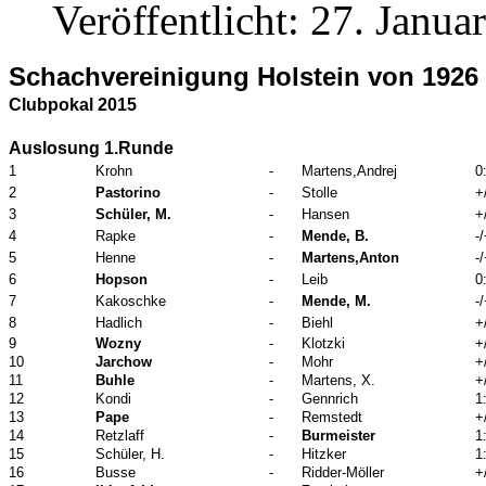
Veröffentlicht: 27. Janua
Schachvereinigung Holstein von 1926 (
Clubpokal 2015
Auslosung 1.Runde
1
Krohn
-
Martens,Andrej
0
2
Pastorino
-
Stolle
+
3
Schüler, M.
-
Hansen
+
4
Rapke
-
Mende, B.
-
5
Henne
-
Martens,Anton
-
6
Hopson
-
Leib
0
7
Kakoschke
-
Mende, M.
-
8
Hadlich
-
Biehl
+
9
Wozny
-
Klotzki
+
10
Jarchow
-
Mohr
+
11
Buhle
-
Martens, X.
+
12
Kondi
-
Gennrich
1
13
Pape
-
Remstedt
+
14
Retzlaff
-
Burmeister
1
15
Schüler, H.
-
Hitzker
1
16
Busse
-
Ridder-Möller
+